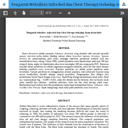
Pengaruh Nebulizer, Infra Red dan Chest Therapy terhadap Asma Bronchiale