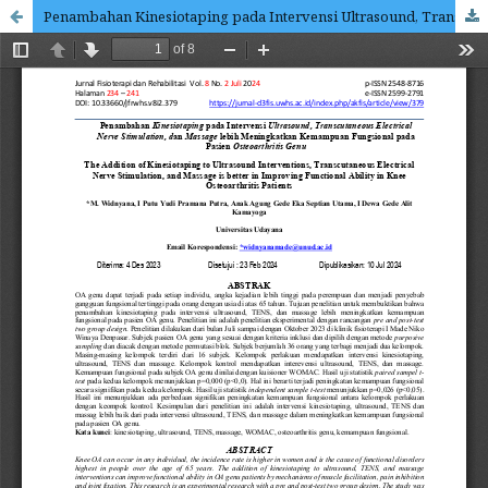
Penambahan Kinesiotaping pada Intervensi Ultrasound, Transcutaneous Electrical Nerve Stimulation, dan Massage lebih Meningkatkan Kemampuan Fungsional pada Pasien Osteoarthritis Genu