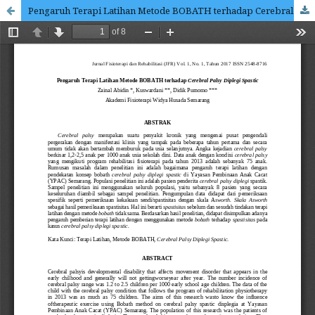
Pengaruh Terapi Latihan Metode BOBATH terhadap Cerebral Palsy Diplegi Spastic