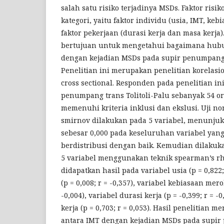
salah satu risiko terjadinya MSDs. Faktor risik
kategori, yaitu faktor individu (usia, IMT, ke
faktor pekerjaan (durasi kerja dan masa kerja).
bertujuan untuk mengetahui bagaimana hubun
dengan kejadian MSDs pada supir penumpang t
Penelitian ini merupakan penelitian korelas
cross sectional. Responden pada penelitian in
penumpang trans Tolitoli-Palu sebanyak 54 o
memenuhi kriteria inklusi dan ekslusi. Uji n
smirnov dilakukan pada 5 variabel, menunjukan
sebesar 0,000 pada keseluruhan variabel yang 
berdistribusi dengan baik. Kemudian dilakukan
5 variabel menggunakan teknik spearman’s rho
didapatkan hasil pada variabel usia (p = 0,822;
(p = 0,008; r = -0,357), variabel kebiasaan mero
-0,004), variabel durasi kerja (p = -0,399; r = -
kerja (p = 0,703; r = 0,053). Hasil penelitia
antara IMT dengan kejadian MSDs pada supir