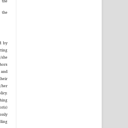
 the
 the
ed by
tting
/she
thors
 and
heir
/her
licy.
thing
r(s)
only
ding