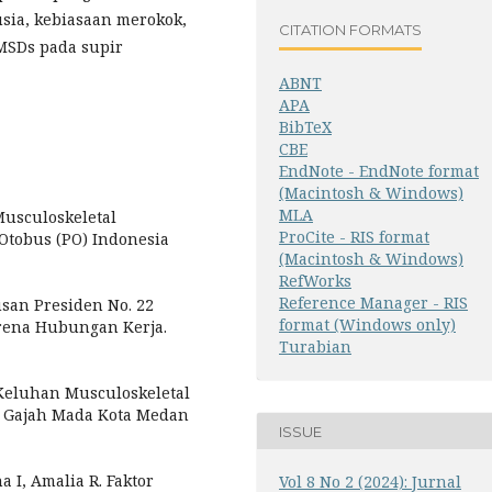
usia, kebiasaan merokok,
CITATION FORMATS
 MSDs pada supir
ABNT
APA
BibTeX
CBE
EndNote - EndNote format
(Macintosh & Windows)
MLA
Musculoskeletal
ProCite - RIS format
Otobus (PO) Indonesia
(Macintosh & Windows)
RefWorks
Reference Manager - RIS
san Presiden No. 22
format (Windows only)
rena Hubungan Kerja.
Turabian
Keluhan Musculoskeletal
 Gajah Mada Kota Medan
ISSUE
a I, Amalia R. Faktor
Vol 8 No 2 (2024): Jurnal