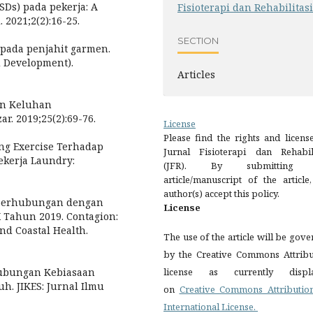
SDs) pada pekerja: A
Fisioterapi dan Rehabilitasi
 2021;2(2):16-25.
SECTION
pada penjahit garmen.
d Development).
Articles
an Keluhan
r. 2019;25(2):69-76.
License
Please find the rights and licens
ng Exercise Terhadap
Jurnal Fisioterapi dan Rehabili
ekerja Laundry:
(JFR). By submitting 
article/manuscript of the article
author(s) accept this policy.
g berhubungan dengan
License
X Tahun 2019. Contagion:
and Coastal Health.
The use of the article will be gov
by the Creative Commons Attribu
 Hubungan Kebiasaan
license as currently displ
. JIKES: Jurnal Ilmu
on
Creative Commons Attribution
International License.