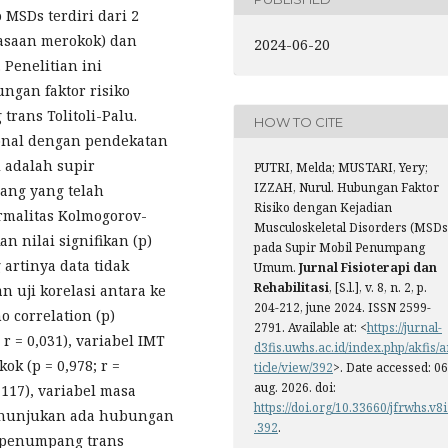
o MSDs terdiri dari 2
biasaan merokok) dan
2024-06-20
 Penelitian ini
gan faktor risiko
rans Tolitoli-Palu.
HOW TO CITE
ional dengan pendekatan
i adalah supir
PUTRI, Melda; MUSTARI, Yery;
IZZAH, Nurul. Hubungan Faktor
rang yang telah
Risiko dengan Kejadian
ormalitas Kolmogorov-
Musculoskeletal Disorders (MSDs
 nilai signifikan (p)
pada Supir Mobil Penumpang
artinya data tidak
Umum.
Jurnal Fisioterapi dan
Rehabilitasi
, [S.l.], v. 8, n. 2, p.
 uji korelasi antara ke
204-212, june 2024. ISSN 2599-
 correlation (p)
2791. Available at: <
https://jurnal-
 r = 0,031), variabel IMT
d3fis.uwhs.ac.id/index.php/akfis/a
kok (p = 0,978; r =
ticle/view/392
>. Date accessed: 06
aug. 2026. doi:
0,117), variabel masa
https://doi.org/10.33660/jfrwhs.v8
n menunjukan ada hubungan
.392
.
 penumpang trans