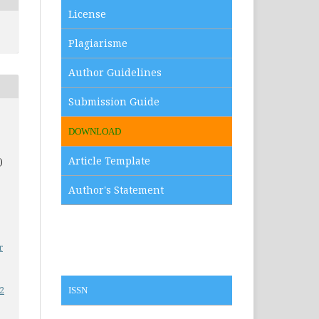
License
Plagiarisme
Author Guidelines
Submission Guide
DOWNLOAD
Article Template
)
Author's Statement
r
i2
ISSN