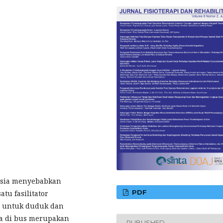
esia menyebabkan
PDF
tu fasilitator
r untuk duduk dan
ma di bus merupakan
PUBLISHED