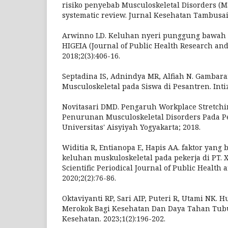
risiko penyebab Musculoskeletal Disorders (M
systematic review. Jurnal Kesehatan Tambusai.
Arwinno LD. Keluhan nyeri punggung bawah 
HIGEIA (Journal of Public Health Research an
2018;2(3):406-16.
Septadina IS, Adnindya MR, Alfiah N. Gambar
Musculoskeletal pada Siswa di Pesantren. Intiza
Novitasari DMD. Pengaruh Workplace Stretchi
Penurunan Musculoskeletal Disorders Pada P
Universitas' Aisyiyah Yogyakarta; 2018.
Widitia R, Entianopa E, Hapis AA. faktor yan
keluhan muskuloskeletal pada pekerja di PT. 
Scientific Periodical Journal of Public Health 
2020;2(2):76-86.
Oktaviyanti RP, Sari AIP, Puteri R, Utami NK.
Merokok Bagi Kesehatan Dan Daya Tahan Tubuh
Kesehatan. 2023;1(2):196-202.