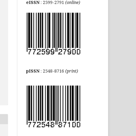
eISSN
: 2599-2791
(online)
pISSN
: 2548-8716
(print)