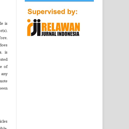
le is
r(s),
ore,
 does
s, is
sted
ee of
 any
quote
been
icles
ble.