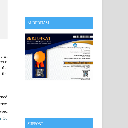
AKREDITASI
es in
tasi
the
, the
erned
tion
ayed
 4.0
SUPPORT