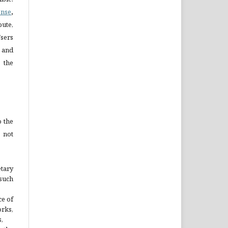
ense
,
bute,
sers
s and
 the
 the
 not
etary
 such
ce of
orks,
,