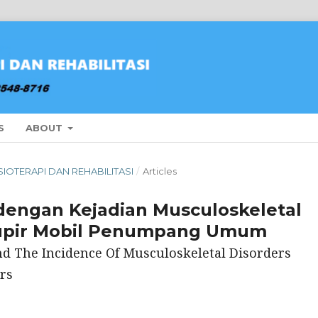
S
ABOUT
ISIOTERAPI DAN REHABILITASI
/
Articles
dengan Kejadian Musculoskeletal
Supir Mobil Penumpang Umum
nd The Incidence Of Musculoskeletal Disorders
rs