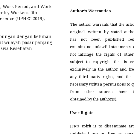
ge, Work Period, and Work
Author’s Warranties
ndry Workers. 5th
erence (UPHEC 2019);
The author warrants that the artic
original, written by stated autho
rhubungan dengan keluhan
has not been published bef
it wilayah pasar panjang
contains no unlawful statements,
siswa Kesehatan
not infringe the rights of other
subject to copyright that is ve
exclusively in the author and fr
any third party rights, and that
necessary written permissions to 
from other sources have 
obtained by the author(s).
User Rights
JFR's spirit is to disseminate art
published are as free as possi