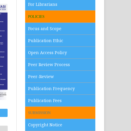
For Librarians
POLICIES
Focus and Scope
Publication Ethic
Open Access Policy
Peer Review Process
Peer-Review
Publication Frequency
Publication Fees
SUBMISSION
Copyright Notice