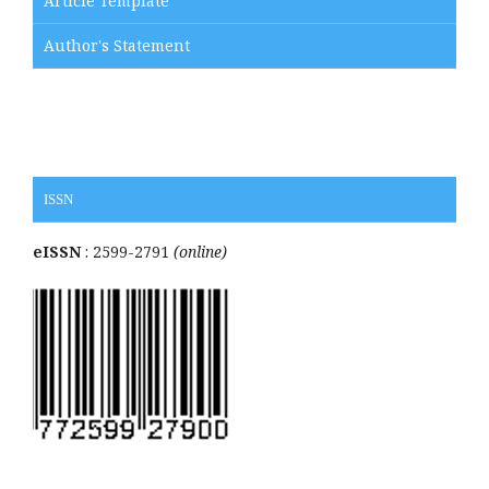
Article Template
Author's Statement
ISSN
eISSN
: 2599-2791
(online)