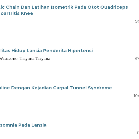
ic Chain Dan Latihan Isometrik Pada Otot Quadriceps
oartritis Knee
9
tas Hidup Lansia Penderita Hipertensi
 Wibisono, Triyana Triyana
97
line Dengan Kejadian Carpal Tunnel Syndrome
10
somnia Pada Lansia
1