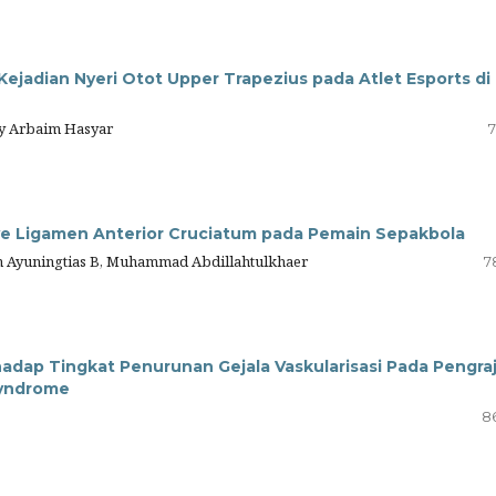
jadian Nyeri Otot Upper Trapezius pada Atlet Esports di
zky Arbaim Hasyar
7
ve Ligamen Anterior Cruciatum pada Pemain Sepakbola
nun Ayuningtias B, Muhammad Abdillahtulkhaer
7
dap Tingkat Penurunan Gejala Vaskularisasi Pada Pengraj
Syndrome
8