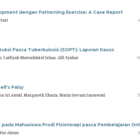
lopment dengan Patterning Exercise: A Case Report
 Sari
4
uksi Pasca Tuberkulosis (SOPT): Laporan Kasus
k, Lutfiyah Mawaddatul Ishan, Alfi Syahar
5
ll’s Palsy
a Sri Astuti, Margareth Eltaria, Maria Stevani Saraswati
5
 pada Mahasiswa Prodi Fisioterapi pasca Pembelajaran Onl
 Nur Ainun