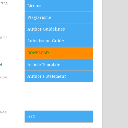
7-15
License
Plagiarisme
Author Guidelines
16-22
Submission Guide
DOWNLOAD
Article Template
ri
Author's Statement
3-29
0-40
ISSN