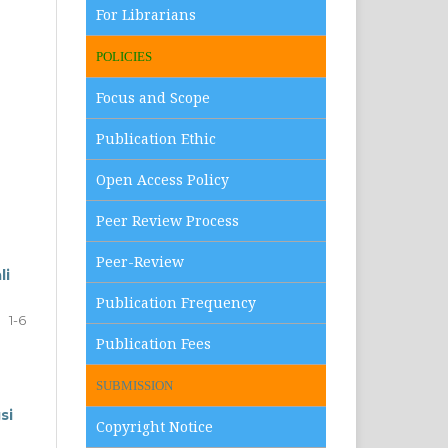
For Librarians
POLICIES
Focus and Scope
Publication Ethic
Open Access Policy
Peer Review Process
Peer-Review
li
Publication Frequency
1-6
Publication Fees
SUBMISSION
si
Copyright Notice