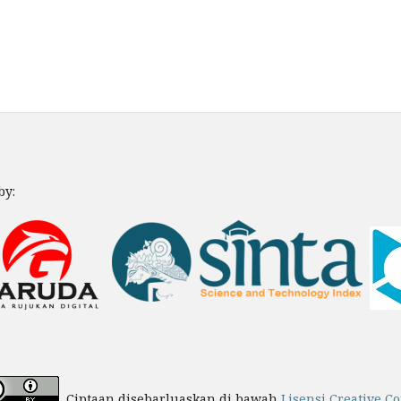
by:
Ciptaan disebarluaskan di bawah
Lisensi Creative C