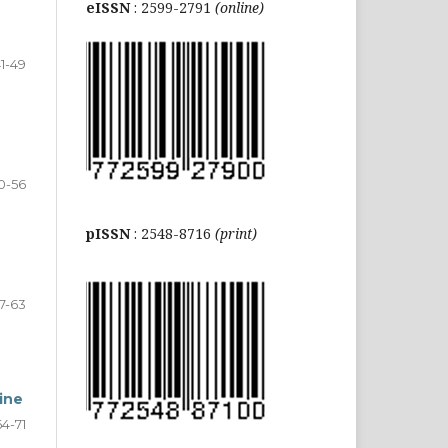
eISSN
: 2599-2791
(online)
1-49
0-56
pISSN
: 2548-8716
(print)
7-63
ine
64-71