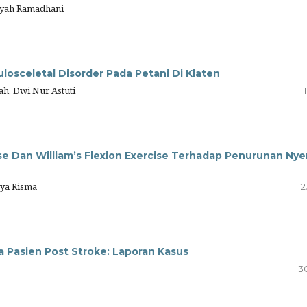
iyyah Ramadhani
osceletal Disorder Pada Petani Di Klaten
ah, Dwi Nur Astuti
se Dan William’s Flexion Exercise Terhadap Penurunan Nye
aya Risma
2
da Pasien Post Stroke: Laporan Kasus
3