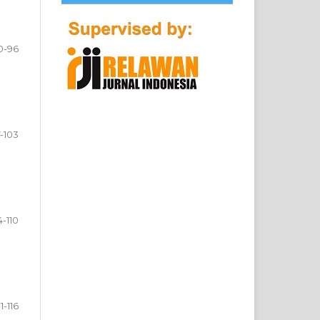
0-96
-103
4-110
11-116