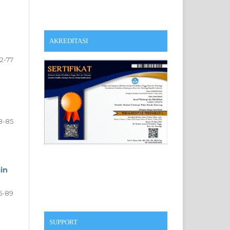
AKREDITASI
2-77
8-85
in
6-89
SUPPORT