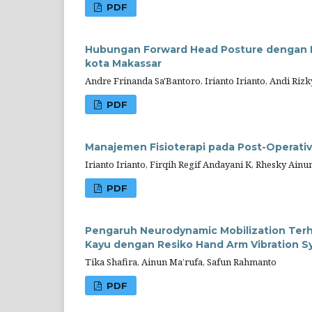
PDF
Hubungan Forward Head Posture dengan Ke
kota Makassar
Andre Frinanda Sa'Bantoro, Irianto Irianto, Andi Ri
PDF
Manajemen Fisioterapi pada Post-Operati
Irianto Irianto, Firqih Regif Andayani K, Rhesky Ai
PDF
Pengaruh Neurodynamic Mobilization Terha
Kayu dengan Resiko Hand Arm Vibration 
Tika Shafira, Ainun Ma’rufa, Safun Rahmanto
PDF